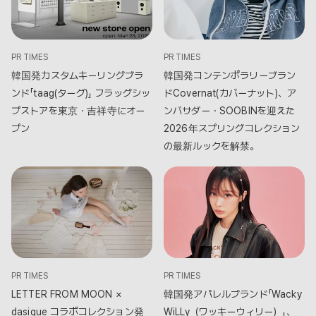
PR TIMES
PR TIMES
韓国発カスタムキーリングブラ
韓国発コンテンポラリーブラン
ンド「taag(ターグ)」 フラッグシッ
ドCovernat(カバーナット)、ア
プストアを東京・吉祥寺にオー
ンバサダー・SOOBINを迎えた
プン
2026年スプリングコレクション
の最新ルックを解禁。
PR TIMES
PR TIMES
LETTER FROM MOON ×
韓国発アパレルブランド「Wacky
dasique コラボコレクション発
WiLLy（ワッキーウィリー）」、