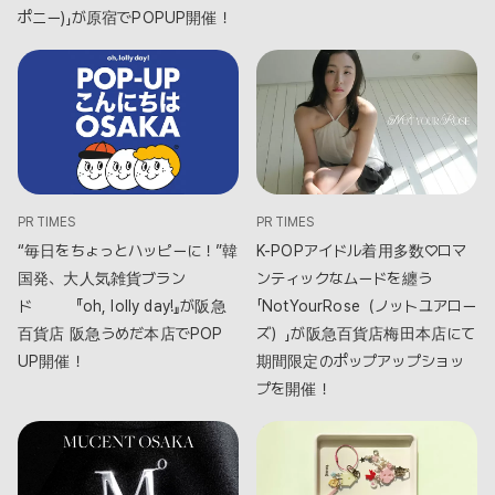
ポニー)」が原宿でPOPUP開催！
PR TIMES
PR TIMES
“毎日をちょっとハッピーに！”韓
K-POPアイドル着用多数♡ロマ
国発、大人気雑貨ブラン
ンティックなムードを纏う
ド 『oh, lolly day!』が阪急
「NotYourRose（ノットユアロー
百貨店 阪急うめだ本店でPOP
ズ）」が阪急百貨店梅田本店にて
UP開催！
期間限定のポップアップショッ
プを開催！