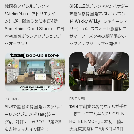
韓国発アパレルブランド
GISELLEがブランドアンバサダー
「AtelierNain（アトリエナイ
を務める韓国発アパレルブラン
ン）」が、阪急うめだ本店4階
ド「Wacky WiLLy（ワッキーウィ
Something Good Studioにて日
リー）」が、ラフォーレ原宿にて
本初単独ポップアップショップ
サマーシーズン初の期間限定ポ
をオープン！
ップアップショップを開催！
PR TIMES
PR TIMES
1914年創業の名門ホテルが手が
SNSで話題の韓国発カスタムキ
けるプレミアムキムチ「JOSUN
ーリングブランド「taag(ター
HOTEL KIMCHI」日本初上陸。
グ)」、好評につきPOPUP第2弾
大丸東京店にて5月6日~19日
を吉祥寺マルイで開催！