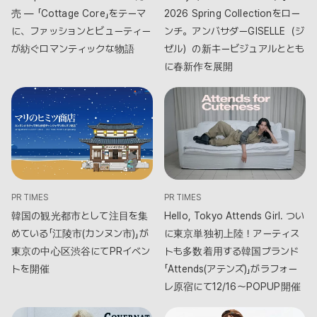
売 — 「Cottage Core」をテーマ
2026 Spring Collectionをロー
に、ファッションとビューティー
ンチ。アンバサダーGISELLE（ジ
が紡ぐロマンティックな物語
ゼル）の新キービジュアルととも
に春新作を展開
PR TIMES
PR TIMES
韓国の観光都市として注目を集
Hello, Tokyo Attends Girl. つい
めている「江陵市(カンヌン市)」が
に東京単独初上陸！アーティス
東京の中心区渋谷にてPRイベン
トも多数着用する韓国ブランド
トを開催
「Attends(アテンズ)」がラフォー
レ原宿にて12/16〜POPUP開催