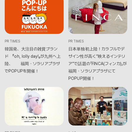
PR TIMES
PR TIMES
韓国発、大注目の雑貨ブラン
日本単独初上陸！カラフルでデ
ド 『oh, lolly day!』が九州へ上
ザイン性が高く”映えるインテリ
陸、 福岡・ソラリアプラザ
ア”で話題の「FINCA(フィンカ)」が
でPOPUPを開催！
福岡・ソラリアプラザにて
POPUP開催！