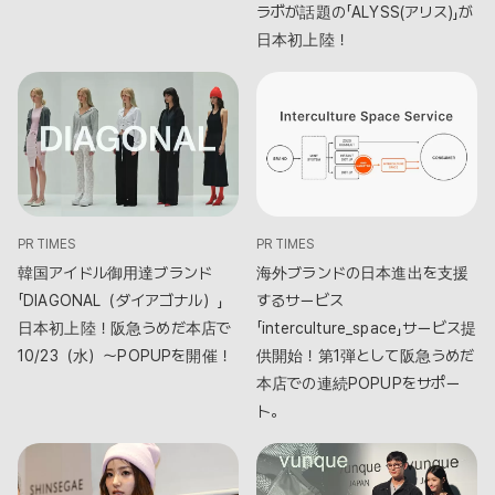
ラボが話題の「ALYSS(アリス)」が
日本初上陸！
PR TIMES
PR TIMES
韓国アイドル御用達ブランド
海外ブランドの日本進出を支援
「DIAGONAL（ダイアゴナル）」
するサービス
日本初上陸！阪急うめだ本店で
「interculture_space」サービス提
10/23（水）〜POPUPを開催！
供開始！第1弾として阪急うめだ
本店での連続POPUPをサポー
ト。