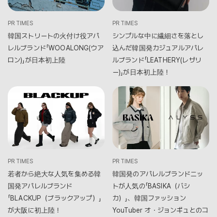
PR TIMES
PR TIMES
韓国ストリートの火付け役アパ
シンプルな中に繊細さを落とし
レルブランド「WOOALONG(ウア
込んだ韓国発カジュアルアパレ
ロン)」が日本初上陸
ルブランド「LEATHERY(レザリ
ー)」が日本初上陸！
PR TIMES
PR TIMES
若者から絶大な人気を集める韓
韓国発のアパレルブランドニッ
国発アパレルブランド
トが人気の「BASIKA（バシ
「BLACKUP（ブラックアップ）」
カ）」、韓国ファッション
が大阪に初上陸！
YouTuber オ・ジョンギュとのコ