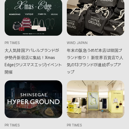
PR TIMES
WWD JAPAN
大人気韓国アパレルブランドが
年末の阪急うめだ本店は韓国ブ
伊勢丹新宿店に集結！Xmas
ランド祭り！ 新世界百貨店で人
Edge(クリスマスエッジ)イベント
気の13ブランドが連続ポップア
開催
ップ
PR TIMES
PR TIMES