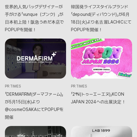
世界的人気バッグデザイナーが
韓国発ライフスタイルブランド
手がける「vunque（ブンク）」が
「ⅾepound(ディパウンド)」が6月
日本初上陸！阪急うめだ本店で
18日(火)より名古屋LACHICにて
POPUPを開催！
POPUPを開催！
PR TIMES
PR TIMES
「DERMAFIRM(ダーマファーム)」
「2ªN(トゥーエーエヌ)」KCON
が5月15日(水)より
JAPAN 2024への出展決定！
@cosmeOSAKAにてPOPUPを
開催