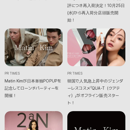
評につき再入荷決定！10月25日
(水)から再入荷分店頭販売開
始！
PR TIMES
PR TIMES
韓国で人気急上昇中のジェンダ
Matin Kimが日本単独POPUPを
ーレスコスメ「QUA-T（クアテ
記念してローンチパーティーを
ィ）」がオフライン販売スター
開催！
ト！