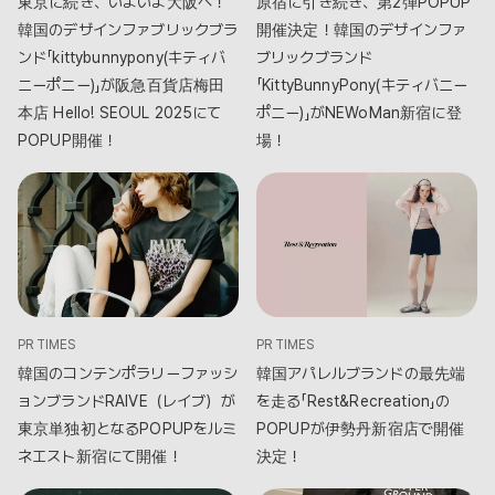
東京に続き、いよいよ大阪へ！
原宿に引き続き、第2弾POPUP
韓国のデザインファブリックブラ
開催決定！韓国のデザインファ
ンド「kittybunnypony(キティバ
ブリックブランド
ニーポニー)」が阪急百貨店梅田
「KittyBunnyPony(キティバニー
本店 Hello! SEOUL 2025にて
ポニー)」がNEWoMan新宿に登
POPUP開催！
場！
PR TIMES
PR TIMES
韓国のコンテンポラリーファッシ
韓国アパレルブランドの最先端
ョンブランドRAIVE（レイブ）が
を走る「Rest&Recreation」の
東京単独初となるPOPUPをルミ
POPUPが伊勢丹新宿店で開催
ネエスト新宿にて開催！
決定！