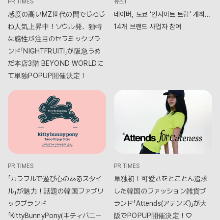
PR TIMES
뉴스1
感度の高いMZ世代の間でじわじ
네이버, 도쿄 ‘인사이트 트립’ 개최…
わ人気上昇中！ソウル発、独特
14개 브랜드 사업자 참여
な感性が注目のセラミックブラ
ンド「NIGHTFRUITI」が阪急うめ
だ本店3階 BEYOND WORLDに
て単独POPUP開催決定！
PR TIMES
PR TIMES
「カラフルで遊び心のあるスタイ
単独初！可愛さをとことん追求
ル」が魅力！話題の韓国ファブリ
した韓国のファッション雑貨ブ
ックブランド
ランド「Attends(アテンズ)」が大
「KittyBunnyPony(キティバニー
阪でPOPUP開催決定！♡