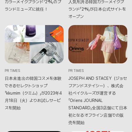
カラーメイクブランド「2ªN」のブ
人気を誇る韓国カラーメイクブ
ランドミューズに就任！
ランド「2ªN」が日本公式サイトを
オープン
PR TIMES
PR TIMES
日本未進出の韓国コスメを体験
JOSEPH AND STACEY（ジョセ
できるセレクトショップ
フアンドステイシー）、株式会
「kkumim（クミム）」が2023年4
社ベイクルーズが運営する
月18日（火）よりお試しサービ
「Oriens JOURNAL
スを開始
STANDARD」全国3店舗にて日本
初となるオフライン店舗での販
売を開始