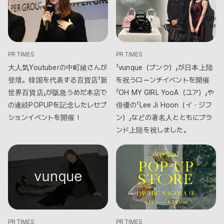
PR TIMES
PR TIMES
大人気Youtuberの中町綾さんが
「vunque（ブンク）」が日本上陸
登壇。韓国を代表する百貨店「新
を祝うローンチイベントを開催
世界百貨店」が阪急うめだ本店で
「OH MY GIRL YooA（ユア）」や
の連続POPUPを記念したレセプ
俳優の「Lee Ji Hoon（イ・ジフ
ションイベントを開催！
ン）」などの著名人とともにブラ
ンド上陸を祝しました。
PR TIMES
PR TIMES