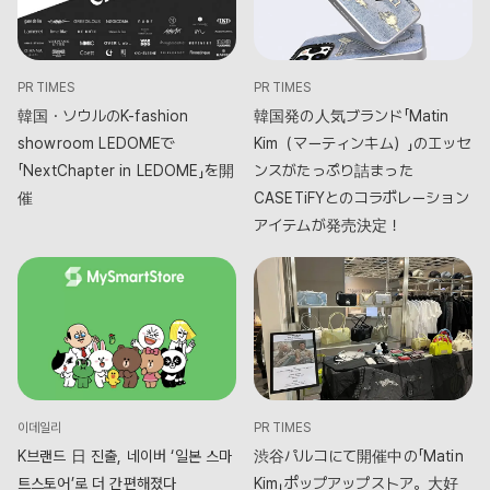
PR TIMES
PR TIMES
韓国・ソウルのK-fashion
韓国発の人気ブランド「Matin
showroom LEDOMEで
Kim（マーティンキム）」のエッセ
「NextChapter in LEDOME」を開
ンスがたっぷり詰まった
催
CASETiFYとのコラボレーション
アイテムが発売決定！
이데일리
PR TIMES
K브랜드 日 진출, 네이버 ‘일본 스마
渋谷パルコにて開催中の「Matin
트스토어’로 더 간편해졌다
Kim」ポップアップストア。大好