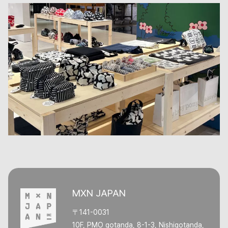
MXN JAPAN
〒141-0031
10F, PMO gotanda, 8-1-3, Nishigotanda,