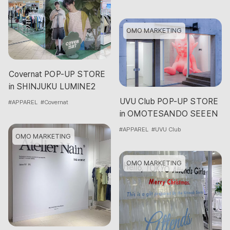
OMO MARKETING
Covernat POP-UP STORE
in SHINJUKU LUMINE2
UVU Club POP-UP STORE
#APPAREL
#Covernat
in OMOTESANDO SEEEN
#APPAREL
#UVU Club
OMO MARKETING
OMO MARKETING