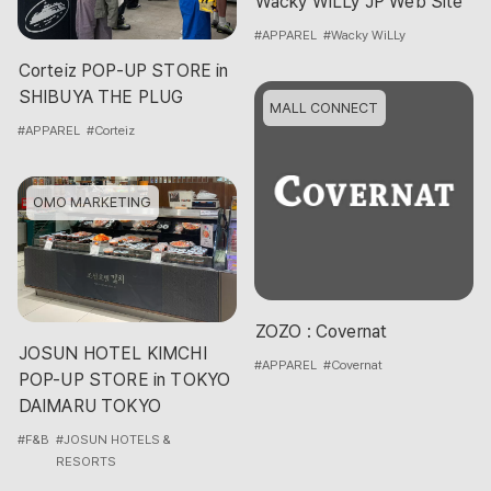
Wacky WiLLy JP Web Site
#APPAREL
#Wacky WiLLy
Corteiz POP-UP STORE in
SHIBUYA THE PLUG
MALL CONNECT
#APPAREL
#Corteiz
OMO MARKETING
ZOZO : Covernat
JOSUN HOTEL KIMCHI
#APPAREL
#Covernat
POP-UP STORE in TOKYO
DAIMARU TOKYO
#F&B
#JOSUN HOTELS &
RESORTS