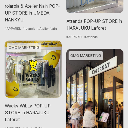
rolarola & Atelier Nain POP-
UP STORE in UMEDA
HANKYU
Attends POP-UP STORE in
HARAJUKU Laforet
#APPAREL
#rolarola
#Atelier Nain
#APPAREL
#Attends
OMO MARKETING
OMO MARKETING
Wacky WiLLy POP-UP
STORE in HARAJUKU
Laforet