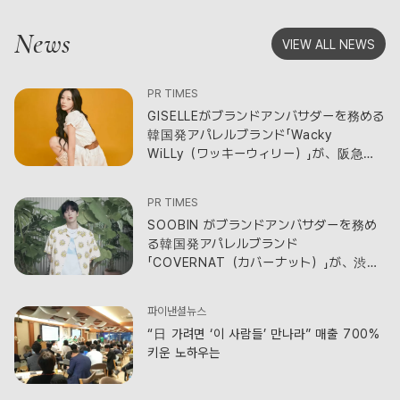
News
VIEW ALL NEWS
PR TIMES
GISELLEがブランドアンバサダーを務める
韓国発アパレルブランド「Wacky
WiLLy（ワッキーウィリー）」が、阪急う
めだ本店にて期間限定ポップアップショ
ップを開催！
PR TIMES
SOOBIN がブランドアンバサダーを務め
る韓国発アパレルブランド
「COVERNAT（カバーナット）」が、渋谷
スクランブルスクエアに期間限定ポップア
ップショップをオープン！
파이낸셜뉴스
“日 가려면 ‘이 사람들’ 만나라” 매출 700%
키운 노하우는