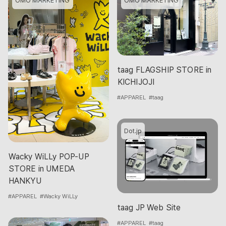
OMO MARKETING
OMO MARKETING
taag FLAGSHIP STORE in
KICHIJOJI
#APPAREL
#taag
Dot.jp
Wacky WiLLy POP-UP
STORE in UMEDA
HANKYU
#APPAREL
#Wacky WiLLy
taag JP Web Site
#APPAREL
#taag