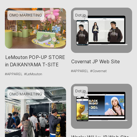
Dot.jp
OMO MARKETING
LeMouton POP-UP STORE
Covernat JP Web Site
in DAIKANYAMA T-SITE
#APPAREL
#Covernat
#APPAREL
#LeMouton
Dot.jp
OMO MARKETING