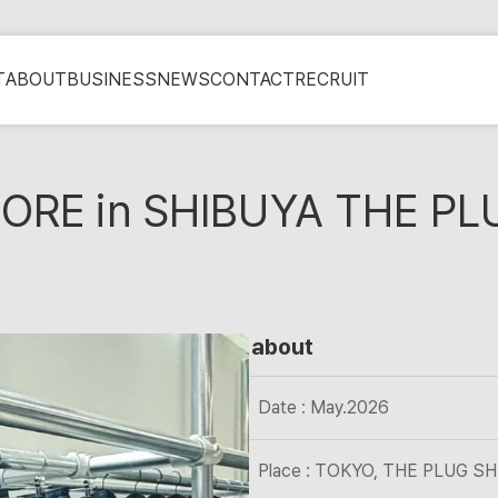
T
ABOUT
BUSINESS
NEWS
CONTACT
RECRUIT
TORE in SHIBUYA THE PL
about
Date : May.2026
Place : TOKYO, THE PLUG S