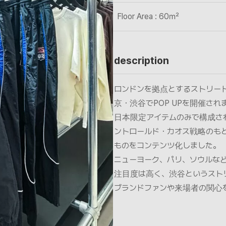
Floor Area : 60㎡
description
ロンドンを拠点とするストリートウ
京・渋谷でPOP UPを開催され
日本限定アイテムのみで構成さ
ントロールド・カオス戦略のも
ものをコンテンツ化しました。
ニューヨーク、パリ、ソウルなど世界
注目度は高く、渋谷というスト
ブランドファンや来場者の関心を集めました。​​​​